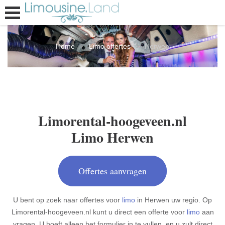
Home
Limo offertes
Herwen
Limorental-hoogeveen.nl
Limo Herwen
Offertes aanvragen
U bent op zoek naar offertes voor
limo
in Herwen uw regio. Op
Limorental-hoogeveen.nl kunt u direct een offerte voor
limo
aan
vragen. U hoeft alleen het formulier in te vullen, en u zult direct